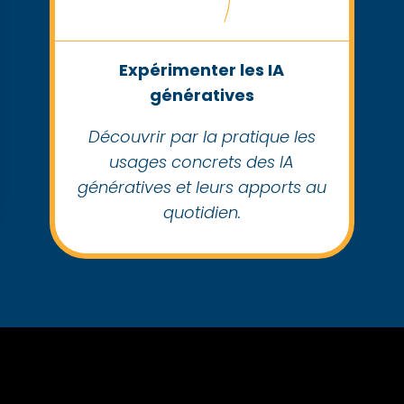
Expérimenter les IA
génératives
Découvrir par la pratique les
usages concrets des IA
génératives et leurs apports au
quotidien.